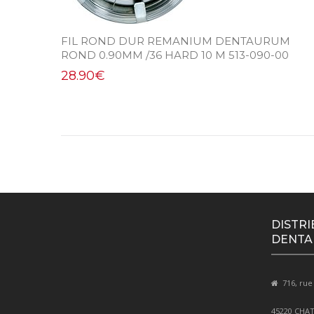
FIL ROND DUR REMANIUM DENTAURUM
ROND 0.90MM /36 HARD 10 M 513-090-00
28.90
€
DISTRI
DENTA
716, rue
45220 CHA