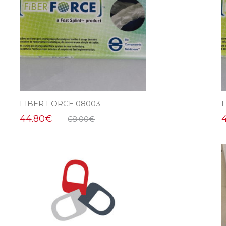
FIBER FORCE 08003
F
44.80
€
4
68.00
€