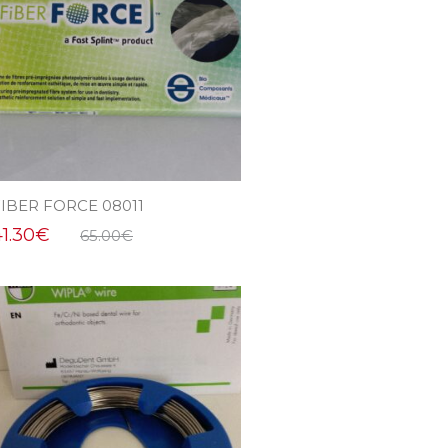
IBER FORCE 08011
1.30
€
65.00
€