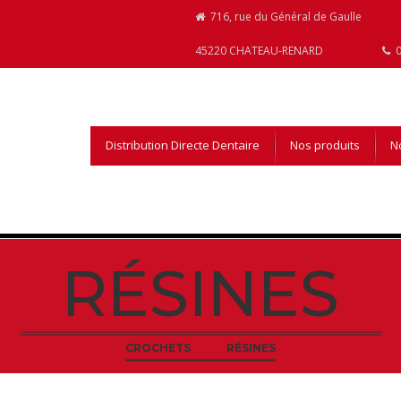
716, rue du Général de Gaulle
45220 CHATEAU-RENARD
0
Distribution Directe Dentaire
Nos produits
No
RÉSINES
CROCHETS
RÉSINES