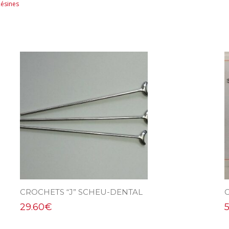
ésines
CROCHETS “J” SCHEU-DENTAL
29.60
€
5