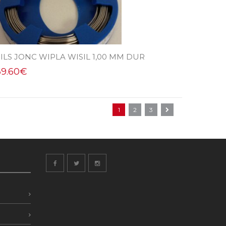
ILS JONC WIPLA WISIL 1,00 MM DUR
69.60
€
1
2
3