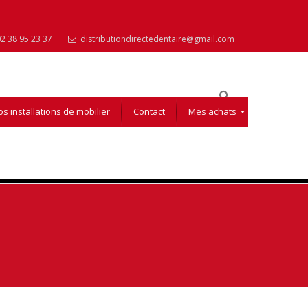
2 38 95 23 37
distributiondirectedentaire@gmail.com
s installations de mobilier
Contact
Mes achats
Mon compte
Mon Panier