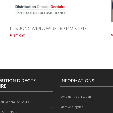
FILS JONC WIPLA WIRE 1,50 MM X 10 M
F
59.24
€
BUTION DIRECTE
INFORMATIONS
IRE
Conditions d’utilisation
 du Général de Gaulle
Mentions légales
TEAU-RENARD