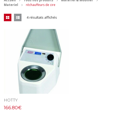
Accueil
Tous nos produits
Materiel & Mobilier
Materiel
réchauffeurs de cire
CONTACT
4 résultats affichés
MES ACHATS
Mon Panier
Mon compte
HOTTY
166.80
€