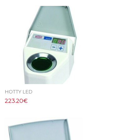
HOTTY LED
223.20
€