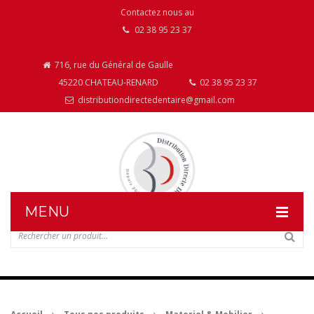
Contactez nous au
02 38 95 23 37
716, rue du Général de Gaulle
45220 CHATEAU-RENARD
02 38 95 23 37
distributiondirectedentaire@gmail.com
MENU
DISTRIBUTION DIRECTE DENTAIRE
NOS PRODUITS
NOS INSTALLATIONS DE MOBILIER