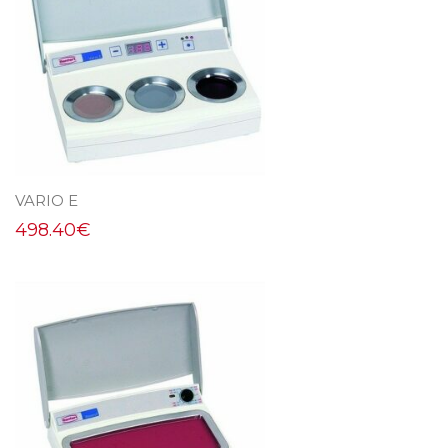
VARIO E
498.40
€