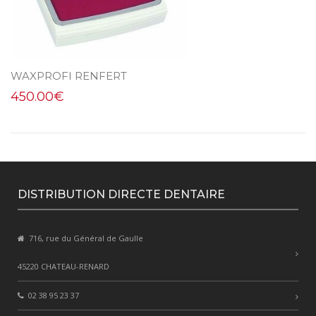
WAXPROFI RENFERT
450.00
€
DISTRIBUTION DIRECTE DENTAIRE
716, rue du Général de Gaulle
45220 CHATEAU-RENARD
02 38 95 23 37