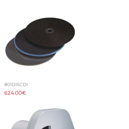
801DISCDI
624.00
€