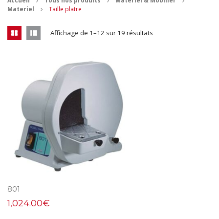
Accueil
Tous nos produits
Materiel & Mobilier
Materiel
Taille platre
CONTACT
Affichage de 1–12 sur 19 résultats
MES ACHATS
Mon Panier
Mon compte
801
1,024.00
€