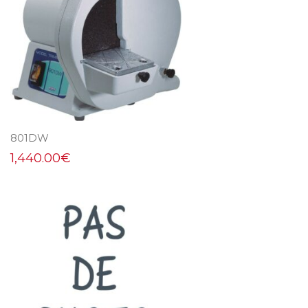
801DW
1,440.00
€