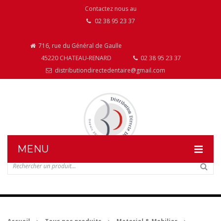
Contactez nous au
02 38 95 23 37
716, rue du Général de Gaulle
45220 CHATEAU-RENARD
02 38 95 23 37
distributiondirectedentaire@gmail.com
MENU
DISTRIBUTION DIRECTE DENTAIRE
NOS PRODUITS
NOS INSTALLATIONS DE MOBILIER