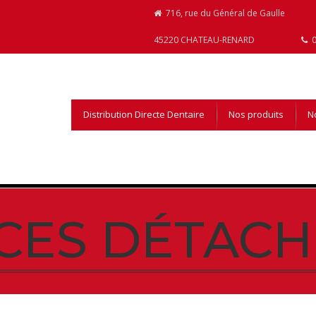
716, rue du Général de Gaulle
45220 CHATEAU-RENARD
0
Distribution Directe Dentaire
Nos produits
No
ÈCES DÉTACH