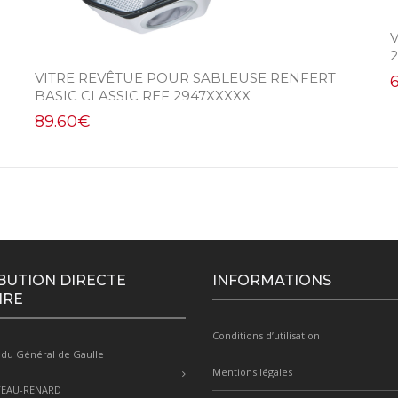
VITRE REVÊTUE POUR SABLEUSE RENFERT
BASIC CLASSIC REF 2947XXXXX
89.60
€
BUTION DIRECTE
INFORMATIONS
IRE
Conditions d’utilisation
 du Général de Gaulle
Mentions légales
TEAU-RENARD