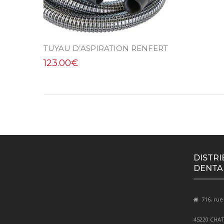
TUYAU D’ASPIRATION RENFERT
123.00
€
DISTRI
DENTA
716, rue
45220 CHA