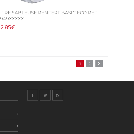
VITRE SABLEUSE RENFERT BASIC ECO REF
2949XXXXX
62.85
€
1
2