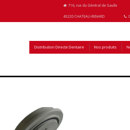
716, rue du Général de Gaulle
45220 CHATEAU-RENARD
0
Distribution Directe Dentaire
Nos produits
No