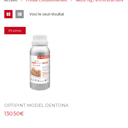
Accueil
Produit Conditionnement
48050 1kg / 910 ml brun doré
CONTACT
Voici le seul résultat
MES ACHATS
Promo
Mon Panier
Mon compte
OPTIPINT MODEL DENTONA
130.50
€