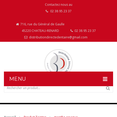
Contactez nous au
02 38 95 23 37
716, rue du Général de Gaulle
45220 CHATEAU-RENARD
02 38 95 23 37
distributiondirectedentaire@gmail.com
MENU
DISTRIBUTION DIRECTE DENTAIRE
NOS PRODUITS
NOS INSTALLATIONS DE MOBILIER