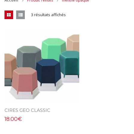
Accueil
Produit Teintes
menthe opaque
CONTACT
3 résultats affichés
MES ACHATS
Mon Panier
Mon compte
CIRES GEO CLASSIC
18.00
€