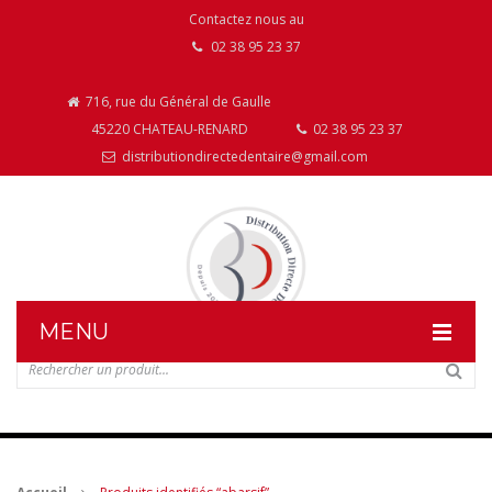
Contactez nous au
02 38 95 23 37
716, rue du Général de Gaulle
45220 CHATEAU-RENARD
02 38 95 23 37
distributiondirectedentaire@gmail.com
MENU
DISTRIBUTION DIRECTE DENTAIRE
NOS PRODUITS
NOS INSTALLATIONS DE MOBILIER