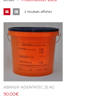
Accueil
Produits identifiés “abarsif”
CONTACT
2 résultats affichés
MES ACHATS
Mon Panier
Mon compte
ABRASIF ADENTATEC 25 KG
90.00
€