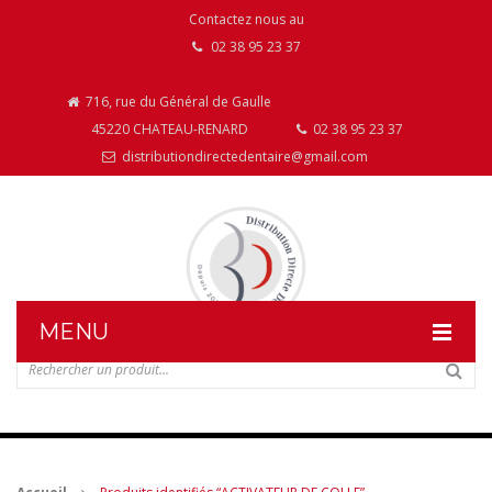
Contactez nous au
02 38 95 23 37
716, rue du Général de Gaulle
45220 CHATEAU-RENARD
02 38 95 23 37
distributiondirectedentaire@gmail.com
MENU
DISTRIBUTION DIRECTE DENTAIRE
NOS PRODUITS
NOS INSTALLATIONS DE MOBILIER