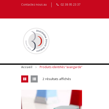
Contactez nous au
02 38 95 23 37
Accueil
Produits identifiés “avangarde”
2 résultats affichés