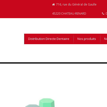
716, rue du Général de Gaulle
45220 CHATEAU-RENARD
0
Distribution Directe Dentaire
Nos produits
No