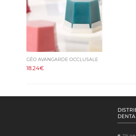
GÉO AVANGARDE OCCLUSALE
18.24
€
DISTRI
DENTA
716, rue