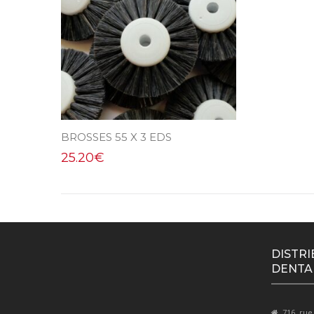
BROSSES 55 X 3 EDS
25.20
€
DISTRI
DENTA
716, rue