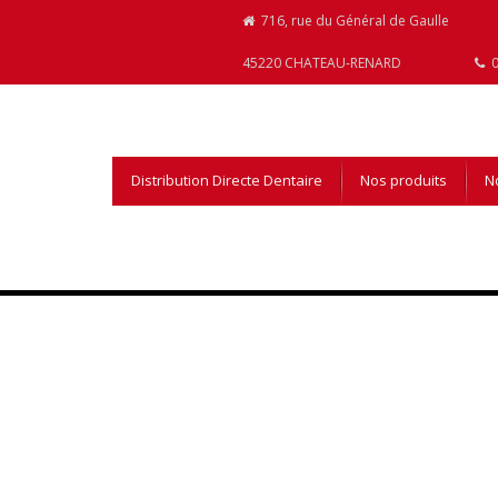
716, rue du Général de Gaulle
45220 CHATEAU-RENARD
0
Distribution Directe Dentaire
Nos produits
No