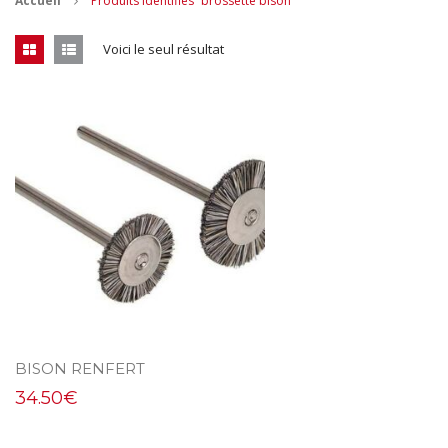
Accueil
Produits identifiés “brossette bison”
CONTACT
Voici le seul résultat
MES ACHATS
Mon Panier
Mon compte
BISON RENFERT
34.50
€