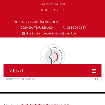
Contactez nous au
02 38 95 23 37
716, rue du Général de Gaulle
45220 CHATEAU-RENARD
02 38 95 23 37
distributiondirectedentaire@gmail.com
MENU
DISTRIBUTION DIRECTE DENTAIRE
NOS PRODUITS
NOS INSTALLATIONS DE MOBILIER