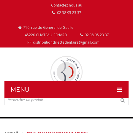
Contactez nous au
02 38 95 23 37
716, rue du Général de Gaulle
45220 CHATEAU-RENARD
02 38 95 23 37
distributiondirectedentaire@gmail.com
MENU
DISTRIBUTION DIRECTE DENTAIRE
NOS PRODUITS
NOS INSTALLATIONS DE MOBILIER