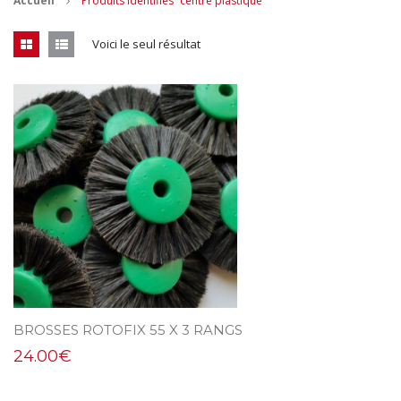
Accueil
Produits identifiés “centre plastique”
CONTACT
Voici le seul résultat
MES ACHATS
Mon Panier
Mon compte
BROSSES ROTOFIX 55 X 3 RANGS
24.00
€