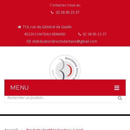
Contactez nous au
02 38 95 23 37
716, rue du Général de Gaulle
45220 CHATEAU-RENARD
02 38 95 23 37
distributiondirectedentaire@gmail.com
MENU
DISTRIBUTION DIRECTE DENTAIRE
NOS PRODUITS
NOS INSTALLATIONS DE MOBILIER