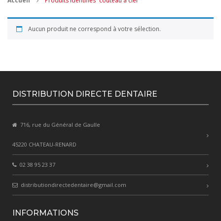
Accueil
Produits identifiés “couteau à cier”
CONTACT
Aucun produit ne correspond à votre sélection.
MES ACHATS
Mon Panier
Mon compte
DISTRIBUTION DIRECTE DENTAIRE
716, rue du Général de Gaulle
45220 CHATEAU-RENARD
02 38 95 23 37
distributiondirectedentaire@gmail.com
INFORMATIONS