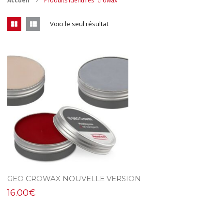
Accueil
Produits identifiés “crowax”
CONTACT
Voici le seul résultat
MES ACHATS
Mon Panier
Mon compte
GEO CROWAX NOUVELLE VERSION
16.00
€