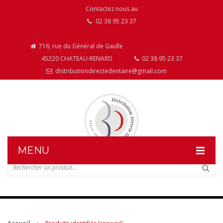
Contactez nous au
02 38 95 23 37
716, rue du Général de Gaulle
45220 CHATEAU-RENARD
02 38 95 23 37
distributiondirectedentaire@gmail.com
MENU
DISTRIBUTION DIRECTE DENTAIRE
NOS PRODUITS
NOS INSTALLATIONS DE MOBILIER