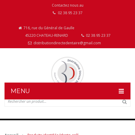
Contactez nous au
02 38 95 23 37
716, rue du Général de Gaulle
45220 CHATEAU-RENARD
02 38 95 23 37
distributiondirectedentaire@gmail.com
MENU
DISTRIBUTION DIRECTE DENTAIRE
NOS PRODUITS
NOS INSTALLATIONS DE MOBILIER