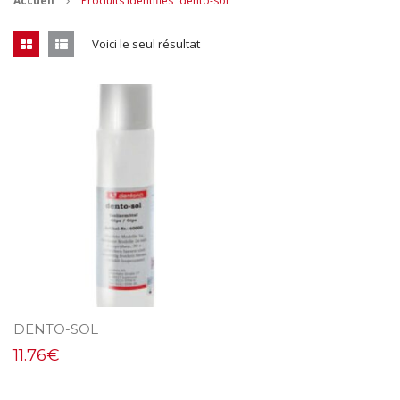
Accueil
Produits identifiés “dento-sol”
CONTACT
Voici le seul résultat
MES ACHATS
Mon Panier
Mon compte
DENTO-SOL
11.76
€