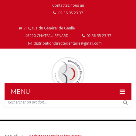
Contactez nous au
02 38 95 23 37
716, rue du Général de Gaulle
45220 CHATEAU-RENARD
02 38 95 23 37
distributiondirectedentaire@gmail.com
MENU
DISTRIBUTION DIRECTE DENTAIRE
NOS PRODUITS
NOS INSTALLATIONS DE MOBILIER