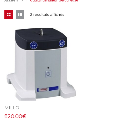
Accueil
Produits identifiés “détoureuse”
CONTACT
2 résultats affichés
MES ACHATS
Mon Panier
Mon compte
MILLO
820.00
€