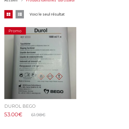
Accueil
Produits identifiés “durcisseur”
CONTACT
Voici le seul résultat
MES ACHATS
Promo
Mon Panier
Mon compte
DUROL BEGO
53.00
€
61.98
€