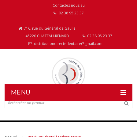
Contactez nous au
02 38 95 23 37
716, rue du Général de Gaulle
45220 CHATEAU-RENARD
02 38 95 23 37
distributiondirectedentaire@gmail.com
MENU
DISTRIBUTION DIRECTE DENTAIRE
NOS PRODUITS
NOS INSTALLATIONS DE MOBILIER