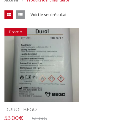
Accueil
Produits identifiés “durol”
CONTACT
Voici le seul résultat
MES ACHATS
Promo
Mon Panier
Mon compte
DUROL BEGO
53.00
€
61.98
€