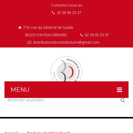
Contactez nous au
02 38 95 23 37
716, rue du Général de Gaulle
45220 CHATEAU-RENARD
02 38 95 23 37
distributiondirectedentaire@gmail.com
MENU
DISTRIBUTION DIRECTE DENTAIRE
NOS PRODUITS
NOS INSTALLATIONS DE MOBILIER