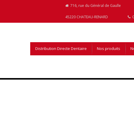
716, rue du Général de Gaulle
45220 CHATEAU-RENARD
0
Distribution Directe Dentaire
Nos produits
No