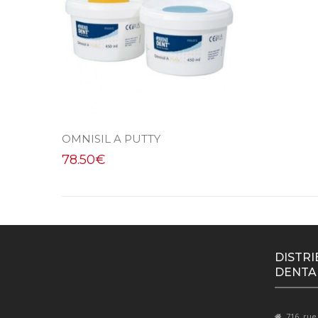
OMNISIL A PUTTY
78.50
€
DISTRI
DENTA
716, rue