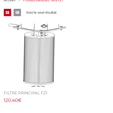
Accueil
Produits identifiés “filtre FZ1”
CONTACT
Voici le seul résultat
MES ACHATS
Mon Panier
Mon compte
FILTRE PRINCIPAL FZ1
120.40
€