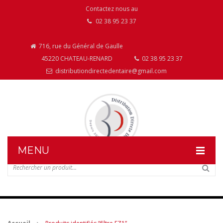
Contactez nous au
02 38 95 23 37
716, rue du Général de Gaulle
45220 CHATEAU-RENARD
02 38 95 23 37
distributiondirectedentaire@gmail.com
MENU
DISTRIBUTION DIRECTE DENTAIRE
NOS PRODUITS
NOS INSTALLATIONS DE MOBILIER