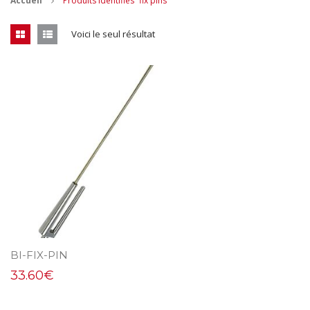
Accueil
Produits identifiés “fix pins”
CONTACT
Voici le seul résultat
MES ACHATS
Mon Panier
Mon compte
BI-FIX-PIN
33.60
€