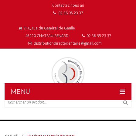
Contactez nous au
02 38 95 23 37
716, rue du Général de Gaulle
45220 CHATEAU-RENARD
02 38 95 23 37
distributiondirectedentaire@gmail.com
MENU
DISTRIBUTION DIRECTE DENTAIRE
NOS PRODUITS
NOS INSTALLATIONS DE MOBILIER