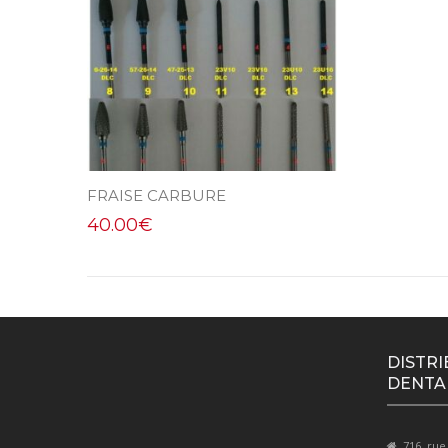
FRAISE CARBURE
40.00
€
DISTRI
DENTA
716, rue