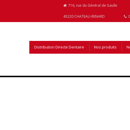
716, rue du Général de Gaulle
45220 CHATEAU-RENARD
0
Distribution Directe Dentaire
Nos produits
No