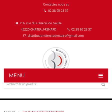
Contactez nous au
02 38 95 23 37
716, rue du Général de Gaulle
45220 CHATEAU-RENARD
02 38 95 23 37
distributiondirectedentaire@gmail.com
MENU
DISTRIBUTION DIRECTE DENTAIRE
NOS PRODUITS
NOS INSTALLATIONS DE MOBILIER