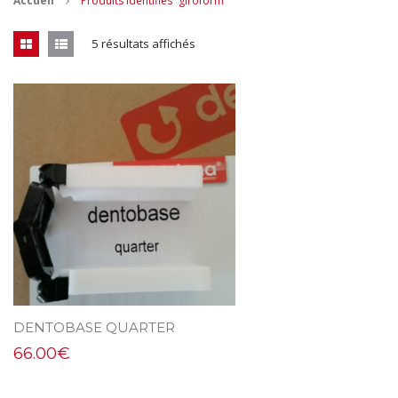
Accueil
Produits identifiés “giroform”
CONTACT
5 résultats affichés
MES ACHATS
Mon Panier
Mon compte
DENTOBASE QUARTER
66.00
€