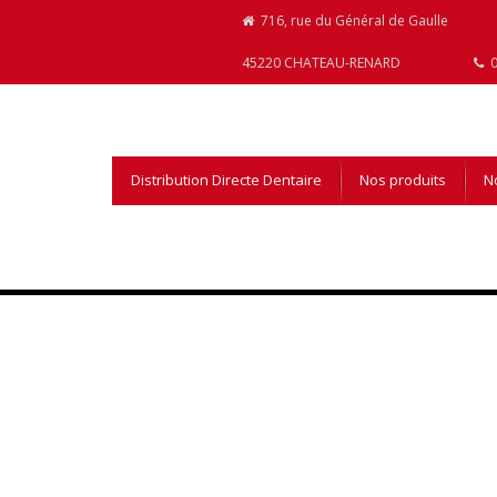
716, rue du Général de Gaulle
45220 CHATEAU-RENARD
0
Distribution Directe Dentaire
Nos produits
No