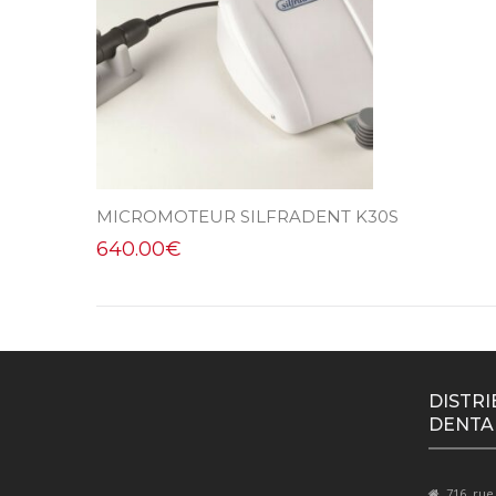
MICROMOTEUR SILFRADENT K30S
640.00
€
DISTRI
DENTA
716, rue