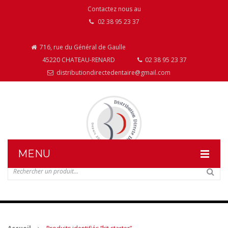
Contactez nous au
02 38 95 23 37
716, rue du Général de Gaulle
45220 CHATEAU-RENARD
02 38 95 23 37
distributiondirectedentaire@gmail.com
MENU
DISTRIBUTION DIRECTE DENTAIRE
NOS PRODUITS
NOS INSTALLATIONS DE MOBILIER