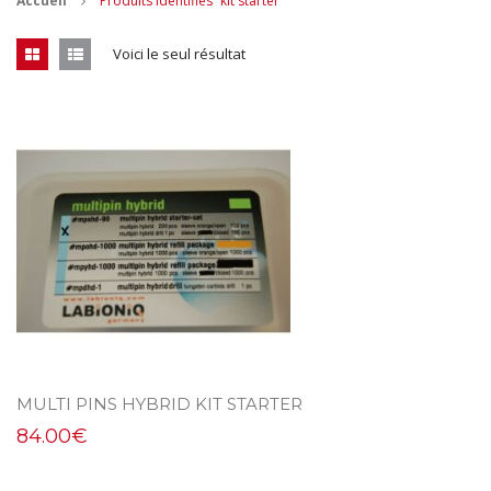
Accueil
Produits identifiés “kit starter”
CONTACT
Voici le seul résultat
MES ACHATS
Mon Panier
Mon compte
MULTI PINS HYBRID KIT STARTER
84.00
€