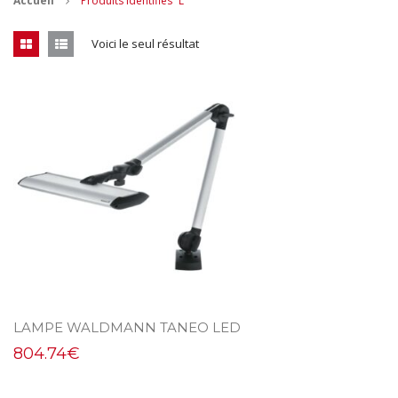
Accueil
Produits identifiés “L”
CONTACT
Voici le seul résultat
MES ACHATS
Mon Panier
Mon compte
LAMPE WALDMANN TANEO LED
804.74
€