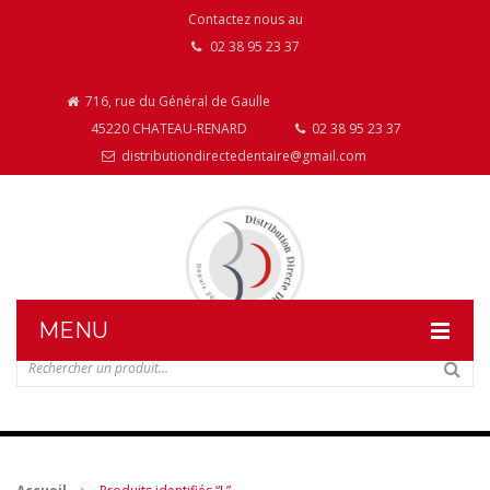
Contactez nous au
02 38 95 23 37
716, rue du Général de Gaulle
45220 CHATEAU-RENARD
02 38 95 23 37
distributiondirectedentaire@gmail.com
MENU
DISTRIBUTION DIRECTE DENTAIRE
NOS PRODUITS
NOS INSTALLATIONS DE MOBILIER