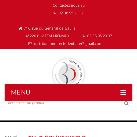
Contactez nous au
02 38 95 23 37
716, rue du Général de Gaulle
45220 CHATEAU-RENARD
02 38 95 23 37
distributiondirectedentaire@gmail.com
MENU
DISTRIBUTION DIRECTE DENTAIRE
NOS PRODUITS
NOS INSTALLATIONS DE MOBILIER