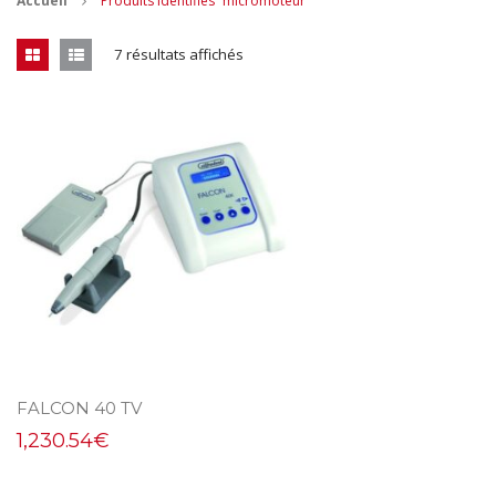
Accueil
Produits identifiés “micromoteur”
CONTACT
7 résultats affichés
MES ACHATS
Mon Panier
Mon compte
FALCON 40 TV
1,230.54
€