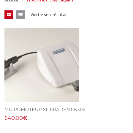
Accueil
Produits identifiés “onglerie”
CONTACT
Voici le seul résultat
MES ACHATS
Mon Panier
Mon compte
MICROMOTEUR SILFRADENT K30S
640.00
€