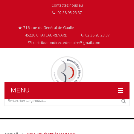
Contactez nous au
02 38 95 23 37
716, rue du Général de Gaulle
45220 CHATEAU-RENARD
02 38 95 23 37
distributiondirectedentaire@gmail.com
MENU
DISTRIBUTION DIRECTE DENTAIRE
NOS PRODUITS
NOS INSTALLATIONS DE MOBILIER