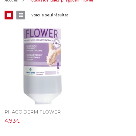
Accueil
Produits identifiés “phagoderm flower”
CONTACT
Voici le seul résultat
MES ACHATS
Mon Panier
Mon compte
PHAGO’DERM FLOWER
4.93
€