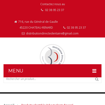
Contactez nous au
02 38 95 23 37
716, rue du Général de Gaulle
45220 CHATEAU-RENARD
02 38 95 23 37
distributiondirectedentaire@gmail.com
MENU
DISTRIBUTION DIRECTE DENTAIRE
NOS PRODUITS
NOS INSTALLATIONS DE MOBILIER