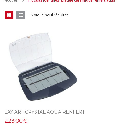
Accueil
Produits identifiés “plaque ceramique renfert aqua”
CONTACT
Voici le seul résultat
MES ACHATS
Mon Panier
Mon compte
LAY ART CRYSTAL AQUA RENFERT
223.00
€