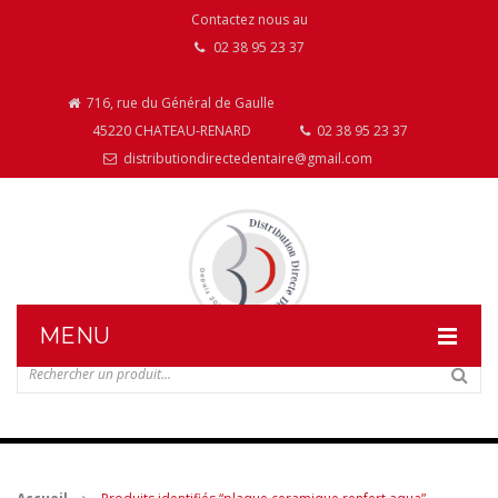
Contactez nous au
02 38 95 23 37
716, rue du Général de Gaulle
45220 CHATEAU-RENARD
02 38 95 23 37
distributiondirectedentaire@gmail.com
MENU
DISTRIBUTION DIRECTE DENTAIRE
NOS PRODUITS
NOS INSTALLATIONS DE MOBILIER