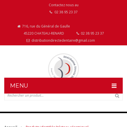
Contactez nous au
02 38 95 23 37
716, rue du Général de Gaulle
45220 CHATEAU-RENARD
02 38 95 23 37
distributiondirectedentaire@gmail.com
MENU
DISTRIBUTION DIRECTE DENTAIRE
NOS PRODUITS
NOS INSTALLATIONS DE MOBILIER