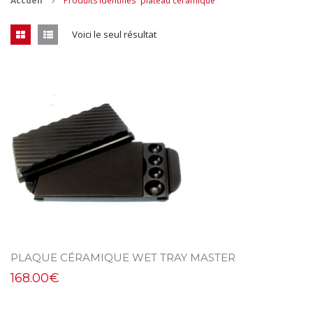
Accueil
Produits identifiés “plateau céramique”
CONTACT
Voici le seul résultat
MES ACHATS
Mon Panier
Mon compte
PLAQUE CÉRAMIQUE WET TRAY MASTER
168.00
€