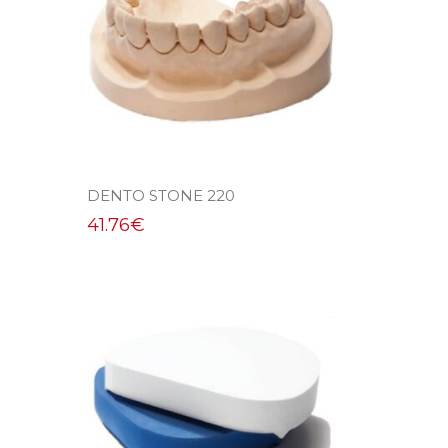
DENTO STONE 220
41.76
€