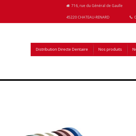
716, rue du Général de Gaulle
45220 CHATEAU-RENARD
0
Distribution Directe Dentaire
Nos produits
No