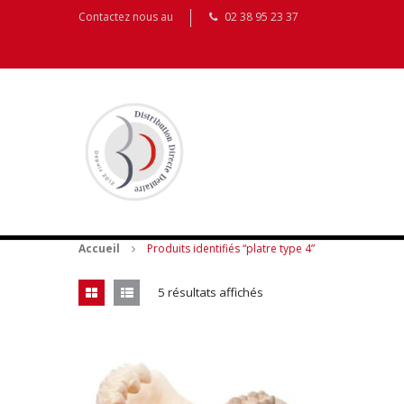
Contactez nous au
02 38 95 23 37
Accueil
Produits identifiés “platre type 4”
5 résultats affichés