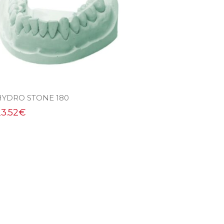
HYDRO STONE 180
23.52
€