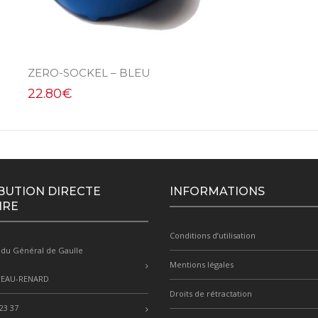
ZERO-SOCKEL – BLEU
22.80
€
BUTION DIRECTE
INFORMATIONS
IRE
Conditions d’utilisation
 du Général de Gaulle
Mentions légales
TEAU-RENARD
Droits de rétractation
23 37