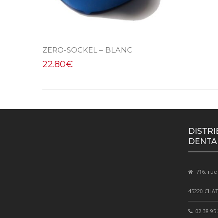
ZERO-SOCKEL – BLANC
22.80
€
DISTRI
DENTA
716, rue
45220 CHA
02 38 95 