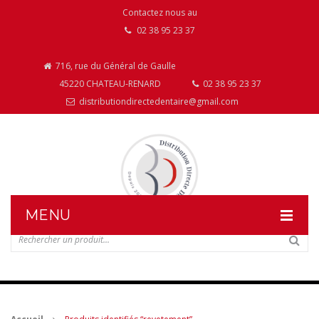
Contactez nous au
02 38 95 23 37
716, rue du Général de Gaulle
45220 CHATEAU-RENARD
02 38 95 23 37
distributiondirectedentaire@gmail.com
MENU
DISTRIBUTION DIRECTE DENTAIRE
NOS PRODUITS
NOS INSTALLATIONS DE MOBILIER