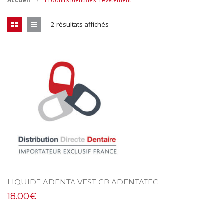
Accueil
Produits identifiés “revetement”
CONTACT
2 résultats affichés
MES ACHATS
Mon Panier
Mon compte
LIQUIDE ADENTA VEST CB ADENTATEC
18.00
€