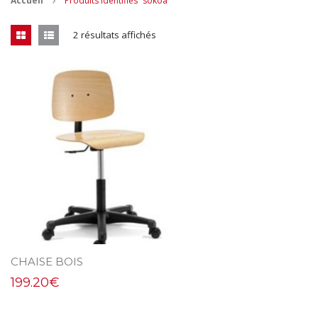
Accueil
Produits identifiés “sokoa”
CONTACT
2 résultats affichés
MES ACHATS
Mon Panier
Mon compte
CHAISE BOIS
199.20
€