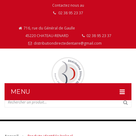
Contactez nous au
02 38 95 23 37
716, rue du Général de Gaulle
45220 CHATEAU-RENARD
02 38 95 23 37
distributiondirectedentaire@gmail.com
MENU
DISTRIBUTION DIRECTE DENTAIRE
NOS PRODUITS
NOS INSTALLATIONS DE MOBILIER