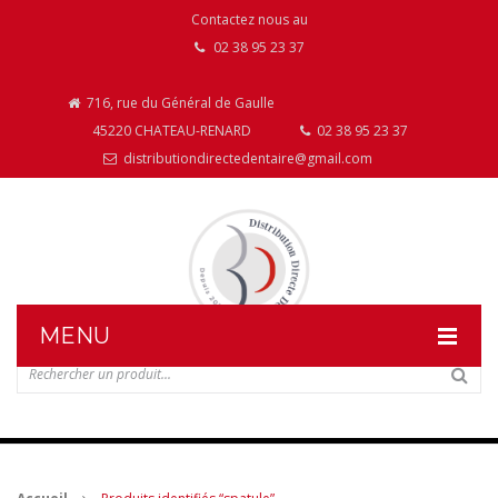
Contactez nous au
02 38 95 23 37
716, rue du Général de Gaulle
45220 CHATEAU-RENARD
02 38 95 23 37
distributiondirectedentaire@gmail.com
MENU
DISTRIBUTION DIRECTE DENTAIRE
NOS PRODUITS
NOS INSTALLATIONS DE MOBILIER