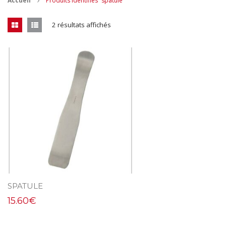
Accueil
Produits identifiés “spatule”
CONTACT
2 résultats affichés
MES ACHATS
Mon Panier
Mon compte
SPATULE
15.60
€