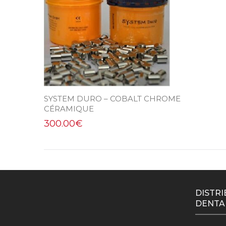
SYSTEM DURO – COBALT CHROME
CÉRAMIQUE
300.00
€
DISTRI
DENTA