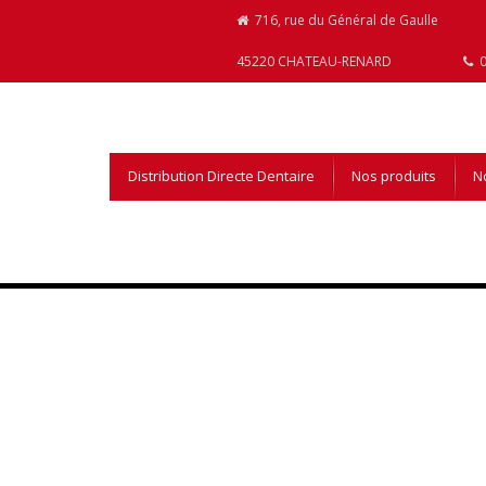
716, rue du Général de Gaulle
45220 CHATEAU-RENARD
0
Distribution Directe Dentaire
Nos produits
No