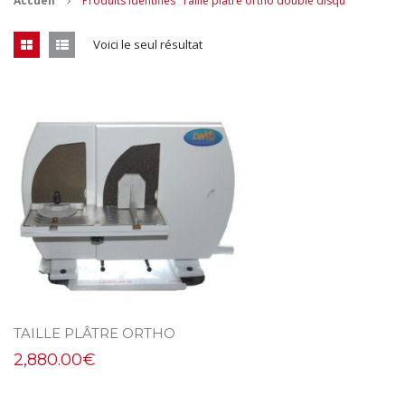
Accueil
Produits identifiés “Taille plâtre ortho double disqu”
CONTACT
Voici le seul résultat
MES ACHATS
Mon Panier
Mon compte
TAILLE PLÂTRE ORTHO
2,880.00
€