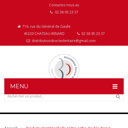
Contactez nous au
02 38 95 23 37
716, rue du Général de Gaulle
45220 CHATEAU-RENARD
02 38 95 23 37
distributiondirectedentaire@gmail.com
MENU
DISTRIBUTION DIRECTE DENTAIRE
NOS PRODUITS
NOS INSTALLATIONS DE MOBILIER