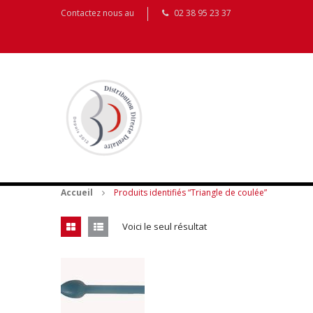
Contactez nous au
02 38 95 23 37
Accueil
Produits identifiés “Triangle de coulée”
Voici le seul résultat