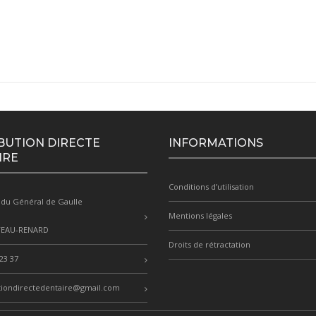
BUTION DIRECTE
INFORMATIONS
IRE
Conditions d’utilisation
 du Général de Gaulle
Mentions légales
TEAU-RENARD
Droits de rétractation
23 37
tiondirectedentaire@gmail.com