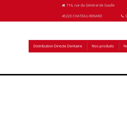
716, rue du Général de Gaulle
45220 CHATEAU-RENARD
0
Distribution Directe Dentaire
Nos produits
No