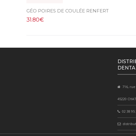
GÉO POIRES DE COULÉE RENFERT
31.80
€
DISTRI
DENTA
716, rue
45220 CHA
02 38 95 
distribu