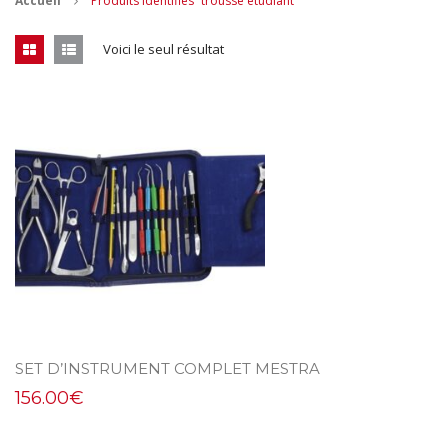
Accueil
Produits identifiés “trousse étudiant”
CONTACT
Voici le seul résultat
MES ACHATS
Mon Panier
Mon compte
SET D’INSTRUMENT COMPLET MESTRA
156.00
€