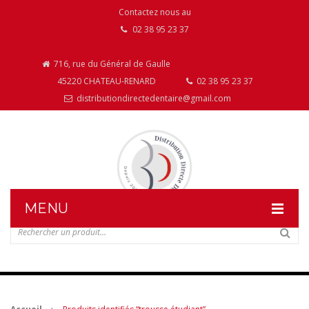
Contactez nous au
02 38 95 23 37
716, rue du Général de Gaulle
45220 CHATEAU-RENARD
02 38 95 23 37
distributiondirectedentaire@gmail.com
MENU
DISTRIBUTION DIRECTE DENTAIRE
NOS PRODUITS
NOS INSTALLATIONS DE MOBILIER