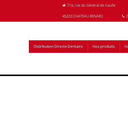
716, rue du Général de Gaulle
45220 CHATEAU-RENARD
0
Distribution Directe Dentaire
Nos produits
No