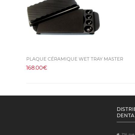
PLAQUE CÉRAMIQUE WET TRAY MASTER
168.00
€
DISTRI
DENTA
716, rue