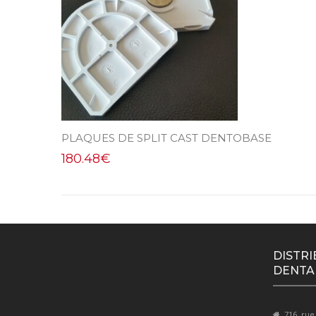
PLAQUES DE SPLIT CAST DENTOBASE
180.48
€
DISTRI
DENTA
716, rue