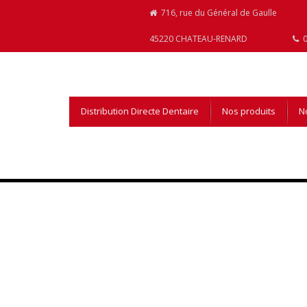
716, rue du Général de Gaulle
45220 CHATEAU-RENARD
0
Distribution Directe Dentaire
Nos produits
No