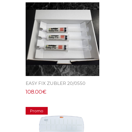
EASY FIX ZUBLER 20/0550
108.00
€
Promo