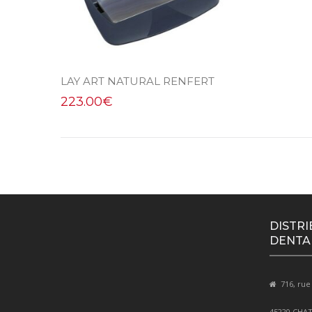
LAY ART NATURAL RENFERT
223.00
€
DISTRI
DENTA
716, rue
45220 CHA