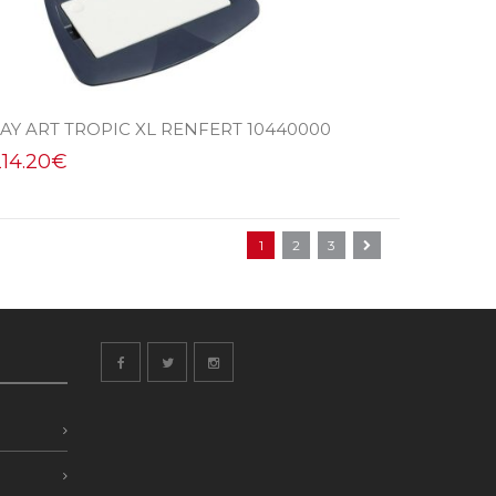
LAY ART TROPIC XL RENFERT 10440000
214.20
€
1
2
3