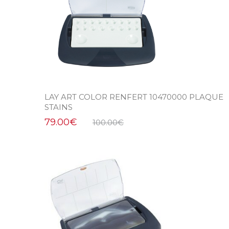
LAY ART COLOR RENFERT 10470000 PLAQUE
STAINS
79.00
€
100.00
€