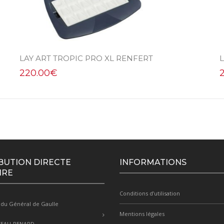
LAY ART TROPIC PRO XL RENFERT
220.00
€
BUTION DIRECTE
INFORMATIONS
IRE
Conditions d’utilisation
 du Général de Gaulle
Mentions légales
TEAU-RENARD