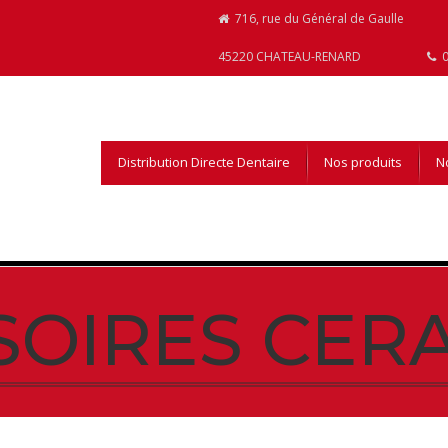
716, rue du Général de Gaulle
45220 CHATEAU-RENARD
0
Distribution Directe Dentaire
Nos produits
No
SOIRES CER