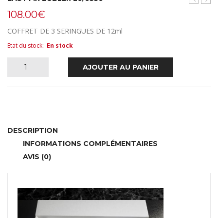
de
GRI
108.00
€
pressée
ZUB
en
20/
COFFRET DE 3 SERINGUES DE 12ml
revêtem
Etat du stock
:
En stock
usage
unique
quantité
AJOUTER AU PANIER
50
pièces
de
Ø
13mm
EASY
FIX
DESCRIPTION
INFORMATIONS COMPLÉMENTAIRES
ZUBLER
AVIS (0)
20/0550