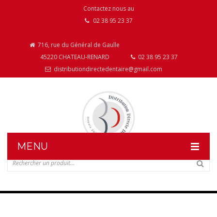
Contactez nous au
02 38 95 23 37
716, rue du Général de Gaulle
45220 CHATEAU-RENARD
02 38 95 23 37
distributiondirectedentaire@gmail.com
MENU
DISTRIBUTION DIRECTE DENTAIRE
NOS PRODUITS
NOS INSTALLATIONS DE MOBILIER