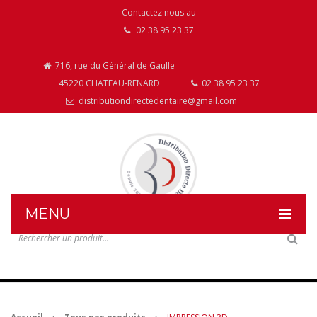
Contactez nous au
02 38 95 23 37
716, rue du Général de Gaulle
45220 CHATEAU-RENARD
02 38 95 23 37
distributiondirectedentaire@gmail.com
MENU
DISTRIBUTION DIRECTE DENTAIRE
NOS PRODUITS
NOS INSTALLATIONS DE MOBILIER