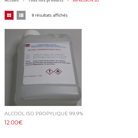
Accueil
Tous nos produits
IMPRESSION 3D
CONTACT
8 résultats affichés
MES ACHATS
Mon Panier
Mon compte
ALCOOL ISO PROPYLIQUE 99.9%
12.00
€