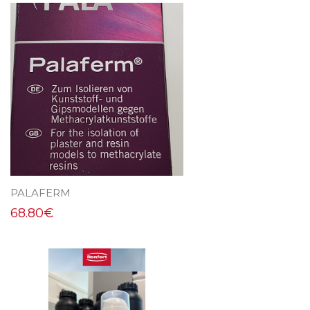
PALAFERM
68.80
€