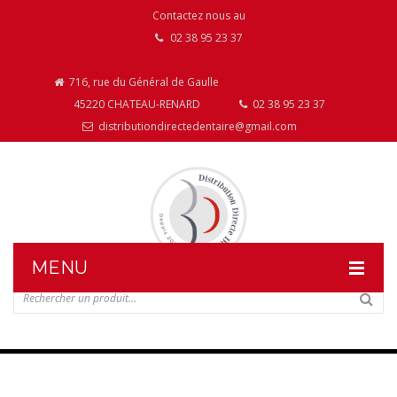
Contactez nous au
02 38 95 23 37
716, rue du Général de Gaulle
45220 CHATEAU-RENARD
02 38 95 23 37
distributiondirectedentaire@gmail.com
MENU
DISTRIBUTION DIRECTE DENTAIRE
NOS PRODUITS
NOS INSTALLATIONS DE MOBILIER