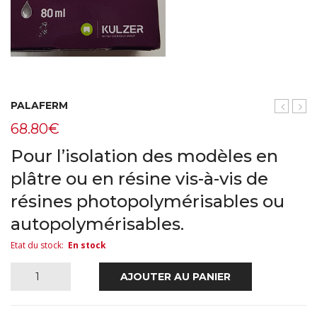
PALAFERM
PEAK
toile
68.80
€
N°6
21m
784
Pour l’isolation des modèles en
plâtre ou en résine vis-à-vis de
résines photopolymérisables ou
autopolymérisables.
Etat du stock
:
En stock
quantité
AJOUTER AU PANIER
de