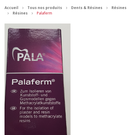
Accueil
Tous nos produits
Dents & Résines
Résines
CONTACT
Résines
Palaferm
MES ACHATS
Mon Panier
Mon compte