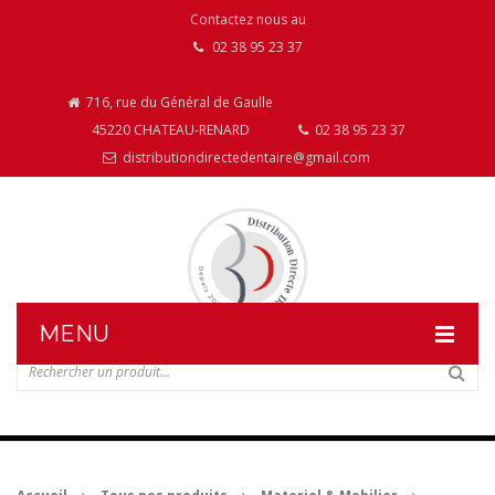
Contactez nous au
02 38 95 23 37
716, rue du Général de Gaulle
45220 CHATEAU-RENARD
02 38 95 23 37
distributiondirectedentaire@gmail.com
MENU
DISTRIBUTION DIRECTE DENTAIRE
NOS PRODUITS
NOS INSTALLATIONS DE MOBILIER