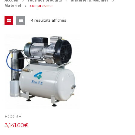
Accueil
Tous nos produits
Materiel & Mobilier
Materiel
compresseur
CONTACT
4 résultats affichés
MES ACHATS
Mon Panier
Mon compte
ECO 3E
3,141.60
€