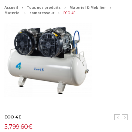
Accueil
Tous nos produits
Materiel & Mobilier
CONTACT
Materiel
compresseur
ECO 4E
MES ACHATS
Mon Panier
Mon compte
ECO 4E
3E
DIA
5,799.60
€