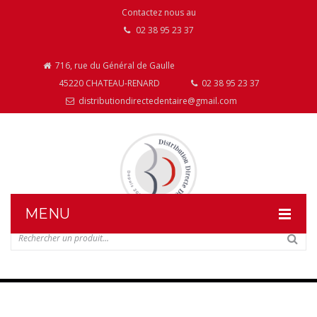
Contactez nous au
02 38 95 23 37
716, rue du Général de Gaulle
45220 CHATEAU-RENARD
02 38 95 23 37
distributiondirectedentaire@gmail.com
MENU
DISTRIBUTION DIRECTE DENTAIRE
NOS PRODUITS
NOS INSTALLATIONS DE MOBILIER