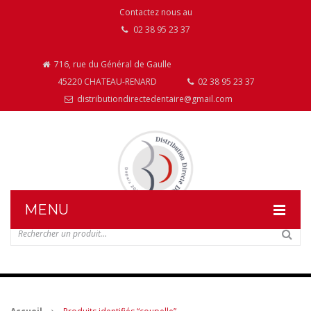
Contactez nous au
02 38 95 23 37
716, rue du Général de Gaulle
45220 CHATEAU-RENARD
02 38 95 23 37
distributiondirectedentaire@gmail.com
MENU
DISTRIBUTION DIRECTE DENTAIRE
NOS PRODUITS
NOS INSTALLATIONS DE MOBILIER