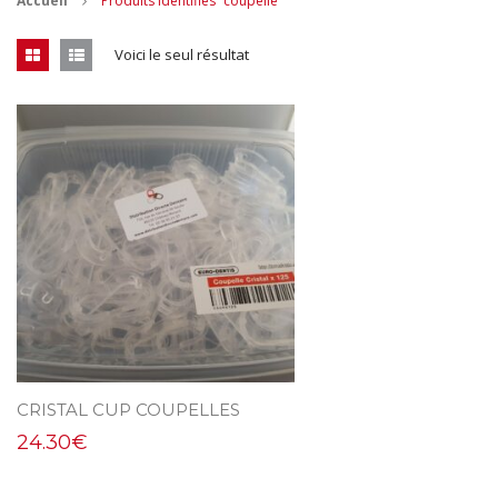
Accueil
Produits identifiés “coupelle”
CONTACT
Voici le seul résultat
MES ACHATS
Mon Panier
Mon compte
CRISTAL CUP COUPELLES
24.30
€