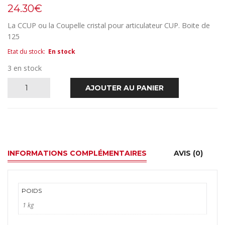
ALABAS
EDE
24.30
€
TYPE
2
La CCUP ou la Coupelle cristal pour articulateur CUP. Boite de
125
Etat du stock
:
En stock
3 en stock
quantité
AJOUTER AU PANIER
de
Cristal
CUP
INFORMATIONS COMPLÉMENTAIRES
AVIS (0)
Coupelles
POIDS
1 kg