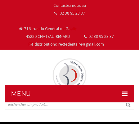
Contactez nous au
02 38 95 23 37
716, rue du Général de Gaulle
45220 CHATEAU-RENARD
02 38 95 23 37
distributiondirectedentaire@gmail.com
MENU
DISTRIBUTION DIRECTE DENTAIRE
NOS PRODUITS
NOS INSTALLATIONS DE MOBILIER